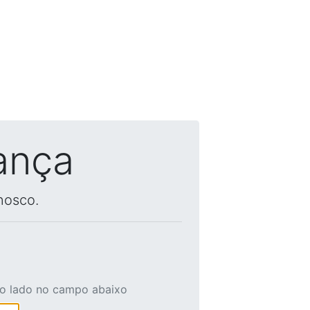
ança
nosco.
ao lado no campo abaixo