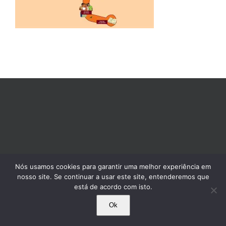
Nós usamos cookies para garantir uma melhor experiência em
nosso site. Se continuar a usar este site, entenderemos que
está de acordo com isto.
Ok
© 1995-2025 Comissão Pró-Índio de São Paulo. Todos os direitos reservados.