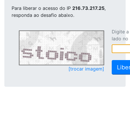
Para liberar o acesso
do IP
216.73.217.25
,
responda ao desafio abaixo.
Digite 
lado no
[trocar imagem]