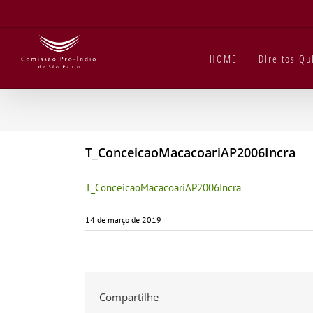
Ir
para
o
conteúdo
HOME
Direitos Q
T_ConceicaoMacacoariAP2006Incra
T_ConceicaoMacacoariAP2006Incra
14 de março de 2019
Compartilhe