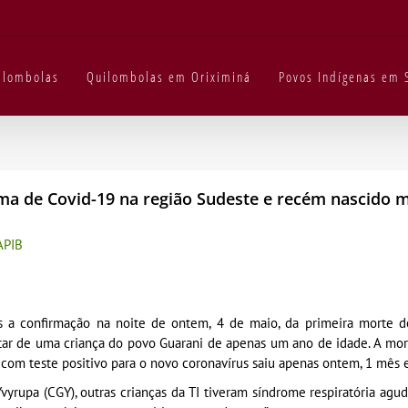
uilombolas
Quilombolas em Oriximiná
Povos Indígenas em 
tima de Covid-19 na região Sudeste e recém nascido
APIB
s a confirmação na noite de ontem, 4 de maio, da primeira morte d
atar de uma criança do povo Guarani de apenas um ano de idade. A mor
com teste positivo para o novo coronavírus saiu apenas ontem, 1 mês e
yrupa (CGY), outras crianças da TI tiveram síndrome respiratória agu