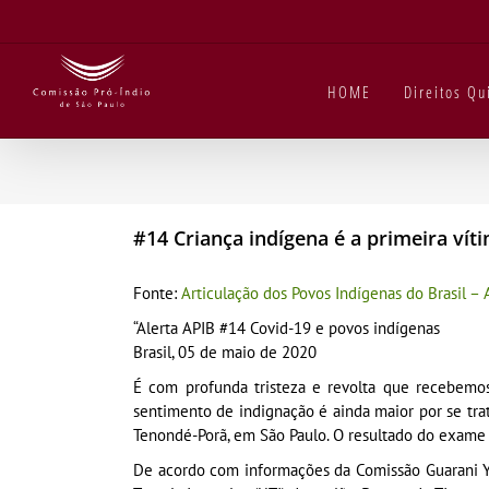
Ir
para
o
conteúdo
HOME
Direitos Q
#14 Criança indígena é a primeira ví
Fonte:
Articulação dos Povos Indígenas do Brasil – 
“Alerta APIB #14 Covid-19 e povos indígenas
Brasil, 05 de maio de 2020
É com profunda tristeza e revolta que recebemo
sentimento de indignação é ainda maior por se tr
Tenondé-Porã, em São Paulo. O resultado do exame 
De acordo com informações da Comissão Guarani Yv