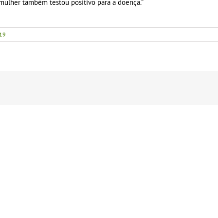
a mulher também testou positivo para a doença.”
19