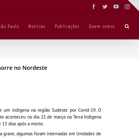
Facebook
Twitter
YouTube
Inst
São Paulo
Notícias
Publicações
Quem somos
 morre no Nordeste
e um indígena na região Sudeste por Covid-19. O
te aconteceu no dia 21 de março na Terra Indígena
 13 dias após a morte.
da grave, algumas foram internadas em Unidades de