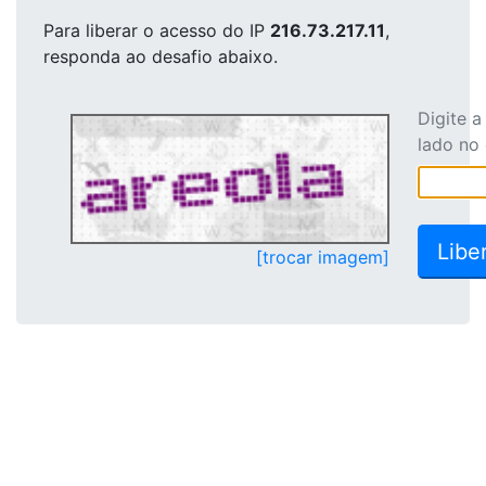
Para liberar o acesso
do IP
216.73.217.11
,
responda ao desafio abaixo.
Digite 
lado no
[trocar imagem]