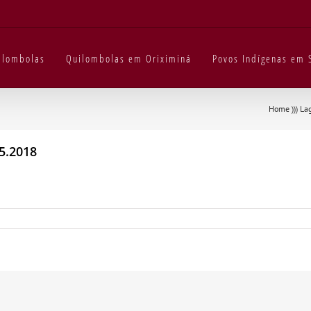
uilombolas
Quilombolas em Oriximiná
Povos Indígenas em 
Home
)))
La
05.2018