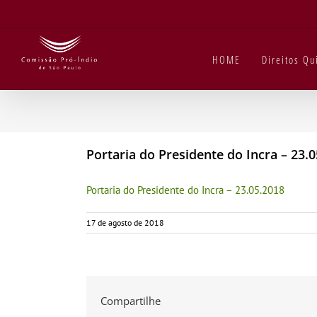
Ir
para
o
conteúdo
HOME
Direitos Q
Portaria do Presidente do Incra – 23.
Portaria do Presidente do Incra – 23.05.2018
17 de agosto de 2018
Compartilhe