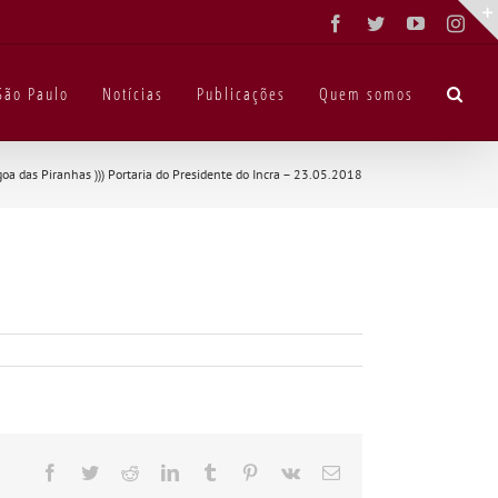
Facebook
Twitter
YouTube
Inst
São Paulo
Notícias
Publicações
Quem somos
goa das Piranhas
)))
Portaria do Presidente do Incra – 23.05.2018
Facebook
Twitter
Reddit
LinkedIn
Tumblr
Pinterest
Vk
E-
mail