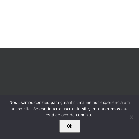
Nós usamos cookies para garantir uma melhor experiência em
nosso site. Se continuar a usar este site, entenderemos que
está de acordo com isto.
Ok
© 1995-2025 Comissão Pró-Índio de São Paulo. Todos os direitos reservados.