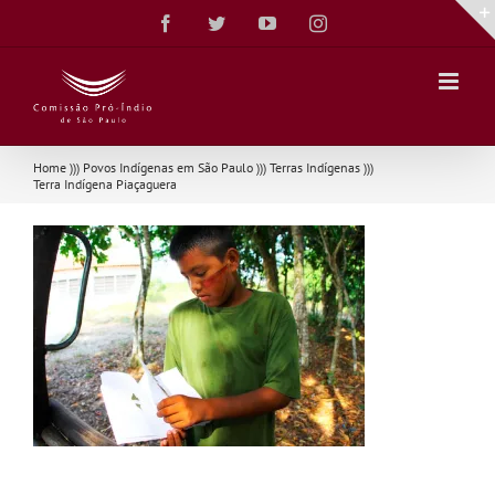
Ir
Facebook
Twitter
YouTube
Instagram
para
o
conteúdo
Home
)))
Povos Indígenas em São Paulo
)))
Terras Indígenas
)))
Terra Indígena Piaçaguera