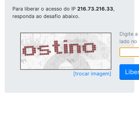
Para liberar o acesso
do IP
216.73.216.33
,
responda ao desafio abaixo.
Digite 
lado no
[trocar imagem]