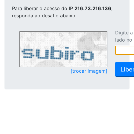
Para liberar o acesso
do IP
216.73.216.136
,
responda ao desafio abaixo.
Digite 
lado no
[trocar imagem]