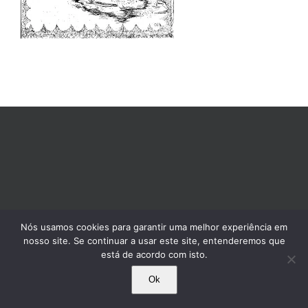
Nós usamos cookies para garantir uma melhor experiência em
nosso site. Se continuar a usar este site, entenderemos que
está de acordo com isto.
Ok
© 1995-2025 Comissão Pró-Índio de São Paulo. Todos os direitos reservados.