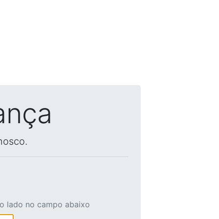
ança
nosco.
ao lado no campo abaixo