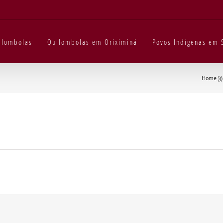
uilombolas
Quilombolas em Oriximiná
Povos Indígenas em 
Home
))