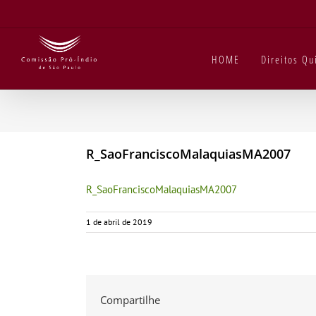
Ir
para
o
conteúdo
HOME
Direitos Q
R_SaoFranciscoMalaquiasMA2007
R_SaoFranciscoMalaquiasMA2007
1 de abril de 2019
Compartilhe