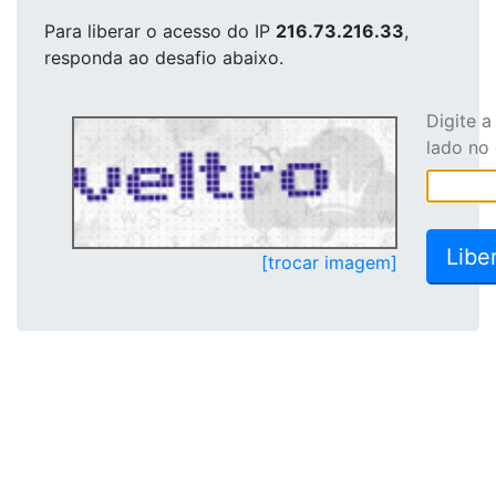
Para liberar o acesso
do IP
216.73.216.33
,
responda ao desafio abaixo.
Digite 
lado no
[trocar imagem]