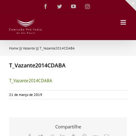
Ir
Facebook
Twitter
YouTube
Instagram
para
o
conteúdo
Home
)))
Vazante
)))
T_Vazante2014CDABA
T_Vazante2014CDABA
T_Vazante2014CDABA
21 de março de 2019
Compartilhe
Facebook
Twitter
Reddit
LinkedIn
Tumblr
Pinterest
Vk
E-