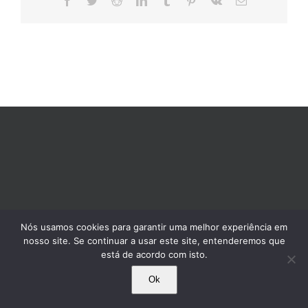
mail
Nós usamos cookies para garantir uma melhor experiência em
nosso site. Se continuar a usar este site, entenderemos que
está de acordo com isto.
Ok
© 1995-2025 Comissão Pró-Índio de São Paulo. Todos os direitos reservados.