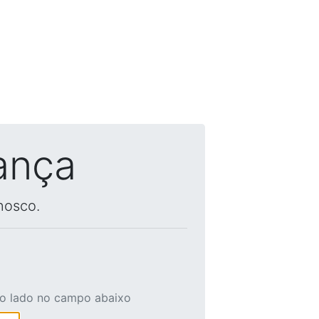
ança
nosco.
ao lado no campo abaixo