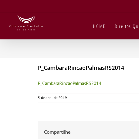
Ir
para
o
conteúdo
HOME
Direitos Q
P_CambaraRincaoPalmasRS2014
P_CambaraRincaoPalmasRS2014
5 de abril de 2019
Compartilhe