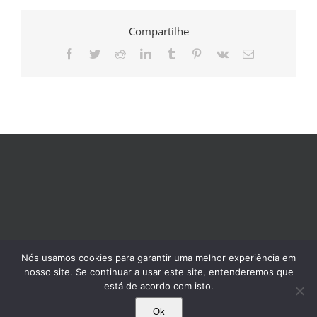
Compartilhe
Facebook
Twitter
Reddit
LinkedIn
Tumblr
Pinterest
Vk
E-
mail
Nós usamos cookies para garantir uma melhor experiência em
nosso site. Se continuar a usar este site, entenderemos que
está de acordo com isto.
Ok
© 1995-2025 Comissão Pró-Índio de São Paulo. Todos os direitos reservados.