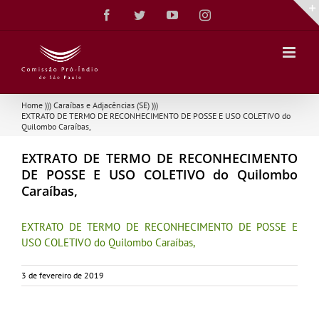
Ir
Facebook
Twitter
YouTube
Instagram
para
o
conteúdo
Home
)))
Caraíbas e Adjacências (SE)
)))
EXTRATO DE TERMO DE RECONHECIMENTO DE POSSE E USO COLETIVO do
Quilombo Caraíbas,
EXTRATO DE TERMO DE RECONHECIMENTO
DE POSSE E USO COLETIVO do Quilombo
Caraíbas,
EXTRATO DE TERMO DE RECONHECIMENTO DE POSSE E
USO COLETIVO do Quilombo Caraíbas,
3 de fevereiro de 2019