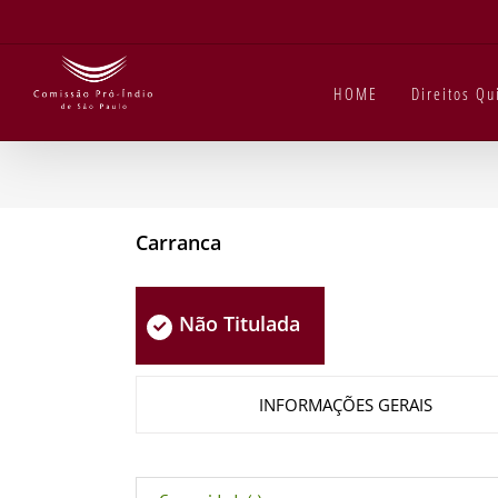
Ir
para
o
conteúdo
HOME
Direitos Q
Carranca
Não Titulada
INFORMAÇÕES GERAIS