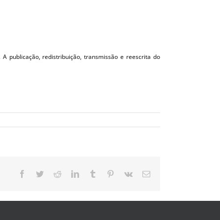
 A publicação, redistribuição, transmissão e reescrita do
Facebook
Twitter
Reddit
LinkedIn
Tumblr
Pinterest
Vk
E-
mail