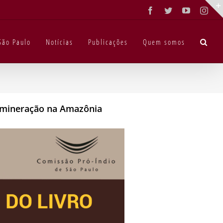
Facebook
Twitter
YouTube
Inst
São Paulo
Notícias
Publicações
Quem somos
e mineração na Amazônia