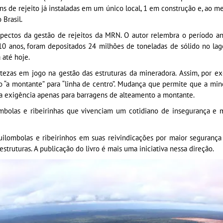
ens de rejeito já instaladas em um único local, 1 em construção e, ao m
 Brasil.
 aspectos da gestão de rejeitos da MRN. O autor relembra o período 
 10 anos, foram depositados 24 milhões de toneladas de sólido no 
até hoje.
zas em jogo na gestão das estruturas da mineradora. Assim, por exe
 “a montante” para “linha de centro”. Mudança que permite que a mine
sa exigência apenas para barragens de alteamento a montante.
ombolas e ribeirinhas que vivenciam um cotidiano de insegurança e
ilombolas e ribeirinhos em suas reivindicações por maior segurança 
struturas. A publicação do livro é mais uma iniciativa nessa direção.