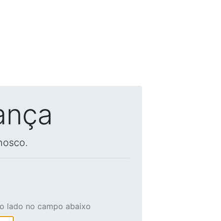
ança
nosco.
ao lado no campo abaixo