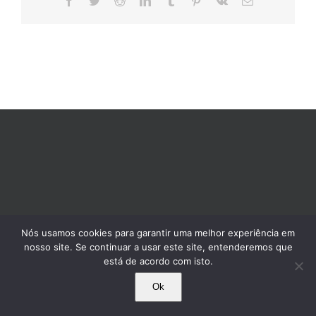
mail
Nós usamos cookies para garantir uma melhor experiência em
nosso site. Se continuar a usar este site, entenderemos que
está de acordo com isto.
Ok
© 1995-2025 Comissão Pró-Índio de São Paulo. Todos os direitos reservados.