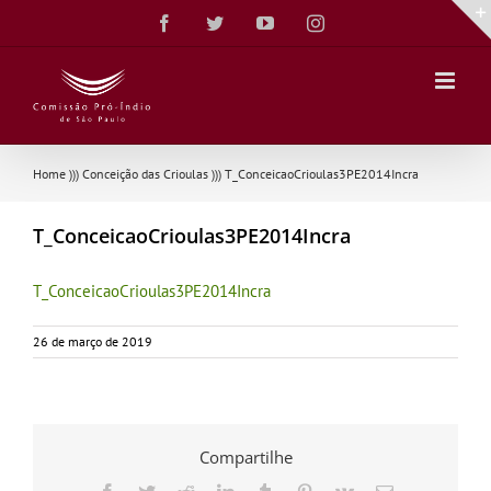
Ir
Facebook
Twitter
YouTube
Instagram
para
o
conteúdo
Home
)))
Conceição das Crioulas
)))
T_ConceicaoCrioulas3PE2014Incra
T_ConceicaoCrioulas3PE2014Incra
T_ConceicaoCrioulas3PE2014Incra
26 de março de 2019
Compartilhe
Facebook
Twitter
Reddit
LinkedIn
Tumblr
Pinterest
Vk
E-