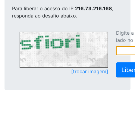
Para liberar o acesso
do IP
216.73.216.168
,
responda ao desafio abaixo.
Digite 
lado no
[trocar imagem]