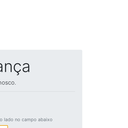
ança
nosco.
ao lado no campo abaixo