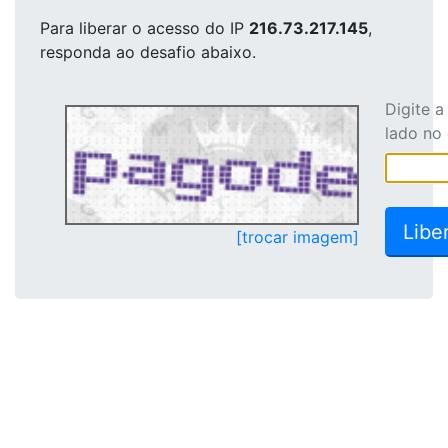
Para liberar o acesso
do IP
216.73.217.145
,
responda ao desafio abaixo.
Digite 
lado no
[trocar imagem]