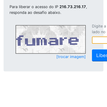
Para liberar o acesso
do IP
216.73.216.17
,
responda ao desafio abaixo.
Digite 
lado no
[trocar imagem]