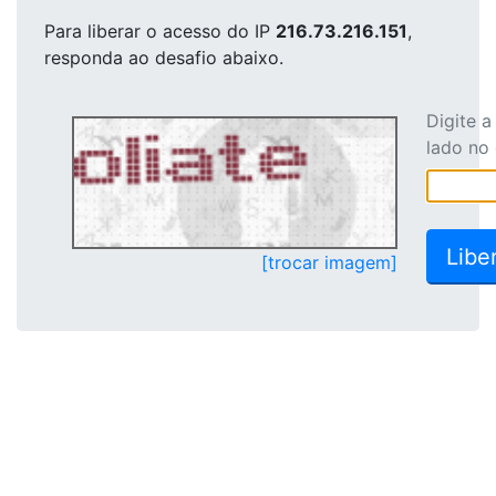
Para liberar o acesso
do IP
216.73.216.151
,
responda ao desafio abaixo.
Digite 
lado no
[trocar imagem]