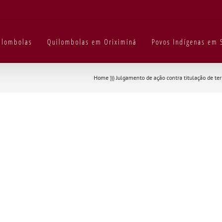
uilombolas
Quilombolas em Oriximiná
Povos Indígenas em 
Home
)))
Julgamento de ação contra titulação de te