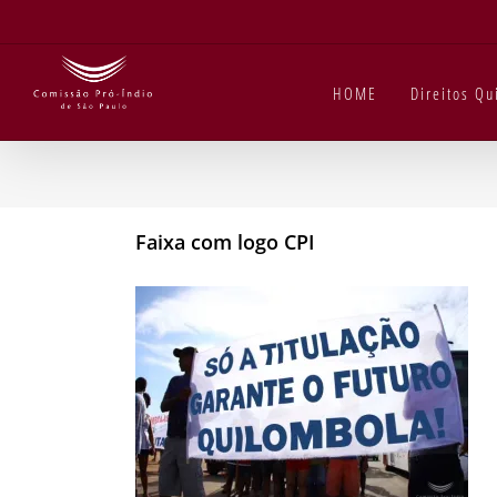
Ir
para
o
conteúdo
HOME
Direitos Q
Faixa com logo CPI