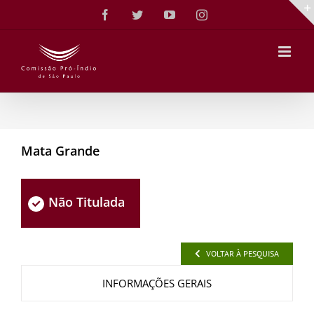
Ir
Facebook
Twitter
YouTube
Instagram
para
o
conteúdo
Mata Grande
Não Titulada
VOLTAR À PESQUISA
INFORMAÇÕES GERAIS