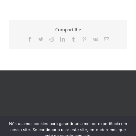
Compartilhe
Facebook
Twitter
Reddit
LinkedIn
Tumblr
Pinterest
Vk
E-
mail
Nós usamos cookies para garantir uma melhor experiência em
nosso site. Se continuar a usar este site, entenderemos que
está de acordo com isto.