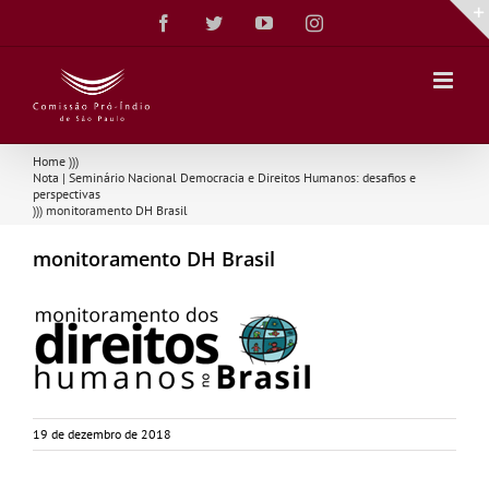
Ir
Facebook
Twitter
YouTube
Instagram
para
o
conteúdo
Home
)))
Nota | Seminário Nacional Democracia e Direitos Humanos: desafios e
perspectivas
)))
monitoramento DH Brasil
monitoramento DH Brasil
19 de dezembro de 2018