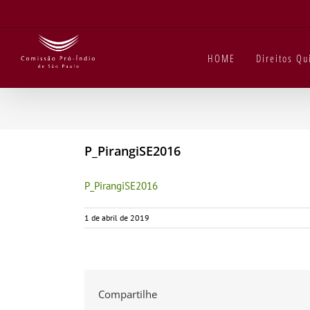
Ir
para
o
conteúdo
HOME
Direitos Q
P_PirangiSE2016
P_PirangiSE2016
1 de abril de 2019
Compartilhe