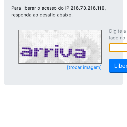
Para liberar o acesso
do IP
216.73.216.110
,
responda ao desafio abaixo.
Digite 
lado no
[trocar imagem]