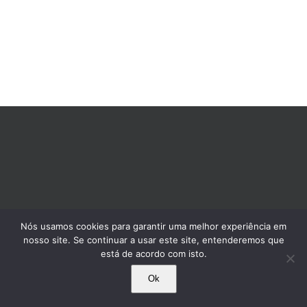
Nós usamos cookies para garantir uma melhor experiência em
nosso site. Se continuar a usar este site, entenderemos que
está de acordo com isto.
Ok
© 1995-2025 Comissão Pró-Índio de São Paulo. Todos os direitos reservados.