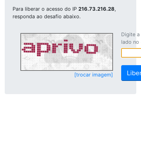
Para liberar o acesso
do IP
216.73.216.28
,
responda ao desafio abaixo.
Digite 
lado no
[trocar imagem]