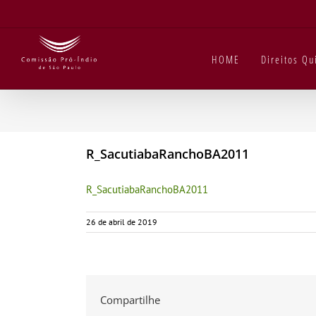
Ir
para
o
conteúdo
HOME
Direitos Q
R_SacutiabaRanchoBA2011
R_SacutiabaRanchoBA2011
26 de abril de 2019
Compartilhe