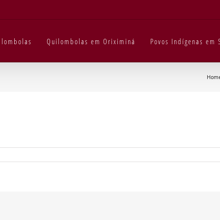
uilombolas
Quilombolas em Oriximiná
Povos Indígenas em 
Hom