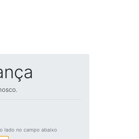
ança
nosco.
ao lado no campo abaixo