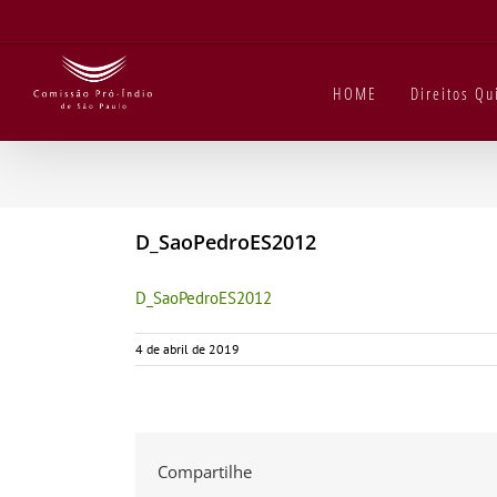
Ir
para
o
conteúdo
HOME
Direitos Q
D_SaoPedroES2012
D_SaoPedroES2012
4 de abril de 2019
Compartilhe