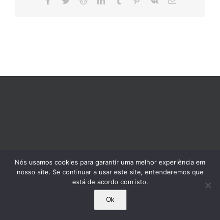
mail
Nós usamos cookies para garantir uma melhor experiência em
nosso site. Se continuar a usar este site, entenderemos que
está de acordo com isto.
Ok
© 1995-2025 Comissão Pró-Índio de São Paulo. Todos os direitos reservados.