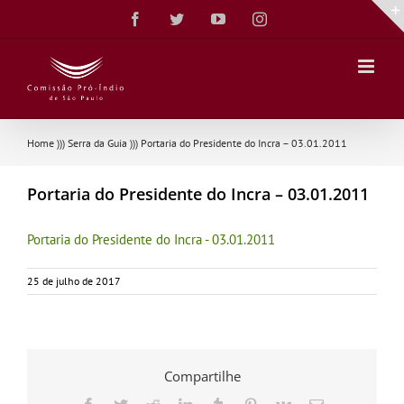
Ir
Facebook
Twitter
YouTube
Instagram
para
o
conteúdo
Home
)))
Serra da Guia
)))
Portaria do Presidente do Incra – 03.01.2011
Portaria do Presidente do Incra – 03.01.2011
Portaria do Presidente do Incra - 03.01.2011
25 de julho de 2017
Compartilhe
Facebook
Twitter
Reddit
LinkedIn
Tumblr
Pinterest
Vk
E-