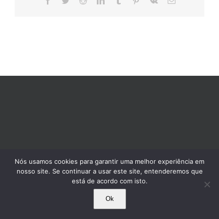
mail
Nós usamos cookies para garantir uma melhor experiência em
nosso site. Se continuar a usar este site, entenderemos que
está de acordo com isto.
Ok
© 1995-2025 Comissão Pró-Índio de São Paulo. Todos os direitos reservados.