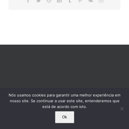
mail
Nós usamos cookies para garantir uma melhor experiência em
nosso site. Se continuar a usar este site, entenderemos que
está de acordo com isto.
Ok
© 1995-2025 Comissão Pró-Índio de São Paulo. Todos os direitos reservados.