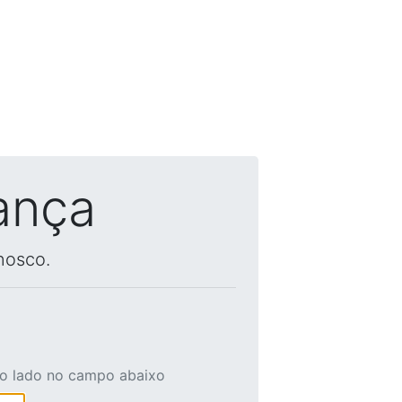
ança
nosco.
ao lado no campo abaixo