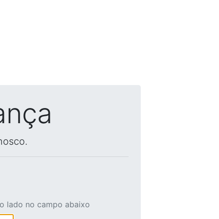
ança
nosco.
ao lado no campo abaixo