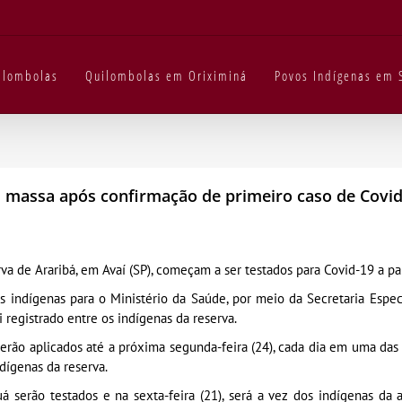
uilombolas
Quilombolas em Oriximiná
Povos Indígenas em 
 massa após confirmação de primeiro caso de Covid
a de Araribá, em Avaí (SP), começam a ser testados para Covid-19 a part
 indígenas para o Ministério da Saúde, por meio da Secretaria Espe
 registrado entre os indígenas da reserva.
serão aplicados até a próxima segunda-feira (24), cada dia em uma das a
dígenas da reserva.
uá serão testados e na sexta-feira (21), será a vez dos indígenas da 