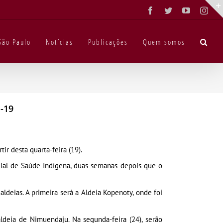
Facebook
Twitter
YouTube
Inst
São Paulo
Notícias
Publicações
Quem somos
-19
ir desta quarta-feira (19).
cial de Saúde Indígena, duas semanas depois que o
ldeias. A primeira será a Aldeia Kopenoty, onde foi
aldeia de Nimuendaju. Na segunda-feira (24), serão