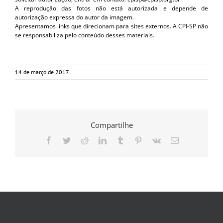
A reprodução das fotos não está autorizada e depende de
autorização expressa do autor da imagem.
Apresentamos links que direcionam para sites externos. A CPI-SP não
se responsabiliza pelo conteúdo desses materiais.
14 de março de 2017
Compartilhe
Facebook
Twitter
Reddit
LinkedIn
Tumblr
Pinterest
Vk
E-
mail