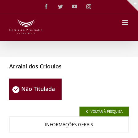
Ir
Facebook
Twitter
YouTube
Instagram
para
o
conteúdo
Arraial dos Crioulos
Não Titulada
VOLTAR À PESQUISA
INFORMAÇÕES GERAIS