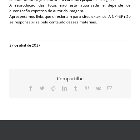
A reprodução das fotos não está autorizada e depende de
autorização expressa do autor da imagem.
Apresentamos links que direcionam para sites externos. A CPI-SP não
se responsabiliza pelo conteúdo desses materiais.
27 de abril de 2017
Compartilhe
Facebook
Twitter
Reddit
LinkedIn
Tumblr
Pinterest
Vk
E-
mail