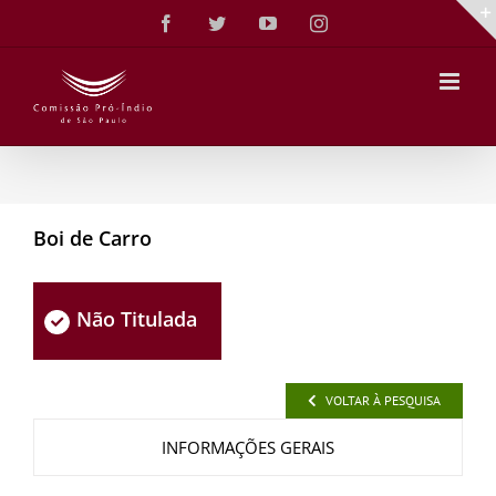
Ir
Facebook
Twitter
YouTube
Instagram
para
o
conteúdo
Boi de Carro
Não Titulada
VOLTAR À PESQUISA
INFORMAÇÕES GERAIS