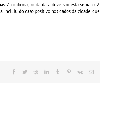
s. A confirmação da data deve sair esta semana. A
ra, incluiu do caso positivo nos dados da cidade, que
Facebook
Twitter
Reddit
LinkedIn
Tumblr
Pinterest
Vk
E-
mail