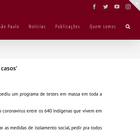
Facebook
Twitter
YouTube
Inst
São Paulo
Notícias
Publicações
Quem somos
 casos’
19, pediu um programa de testes em massa em toda a
 do coronavírus entre os 640 indígenas que vivem em
r as medidas de isolamento social, pedir pra todos