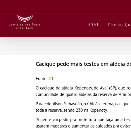
Ir
para
o
conteúdo
HOME
Direitos Q
Cacique pede mais testes em aldeia de 
Fonte:
G1
O cacique da aldeia Kopenoty, de Avaí (SP), que r
comunidade de quatro aldeias da reserva de Araribá
Para Edenilson Sebastião, o Chicão Terena, cacique
toda a reserva, sendo 230 na Kopenoty.
“A gente vai pedir pra prefeitura que faça uma te
usarem mascaras e aumentar os cuidados pra evitar 