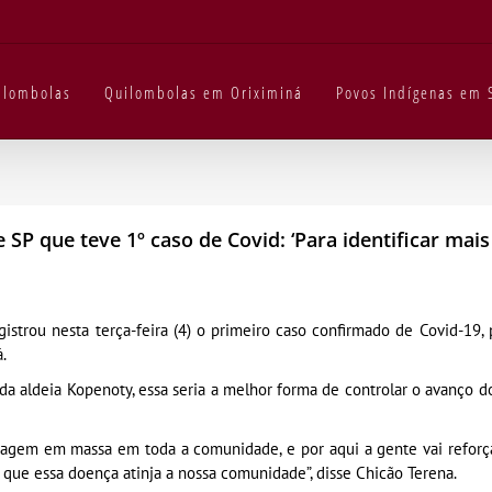
uilombolas
Quilombolas em Oriximiná
Povos Indígenas em 
SP que teve 1º caso de Covid: ‘Para identificar mais
egistrou nesta terça-feira (4) o primeiro caso confirmado de Covid-
.
 da aldeia Kopenoty, essa seria a melhor forma de controlar o avanço
stagem em massa em toda a comunidade, e por aqui a gente vai reforça
que essa doença atinja a nossa comunidade”, disse Chicão Terena.