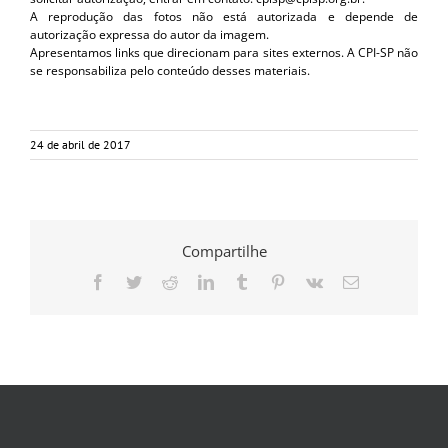
A reprodução das fotos não está autorizada e depende de
autorização expressa do autor da imagem.
Apresentamos links que direcionam para sites externos. A CPI-SP não
se responsabiliza pelo conteúdo desses materiais.
24 de abril de 2017
Compartilhe
Facebook
Twitter
Reddit
LinkedIn
Tumblr
Pinterest
Vk
E-
mail