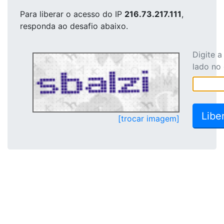
Para liberar o acesso
do IP
216.73.217.111
,
responda ao desafio abaixo.
Digite 
lado no
[trocar imagem]