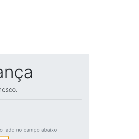
ança
nosco.
ao lado no campo abaixo