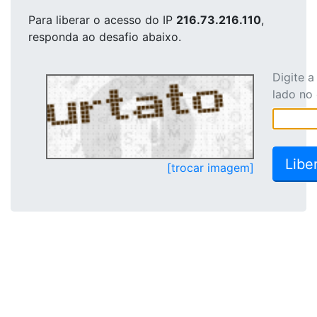
Para liberar o acesso
do IP
216.73.216.110
,
responda ao desafio abaixo.
Digite 
lado no
[trocar imagem]